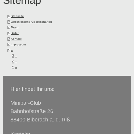
Sitemap
Startseite
Geschlossene Gesellschaften
Team
Bilder
Kontakt
Impressum
--
--
--
--
Hier findet Ihr uns:
Minibar-Club
Bahnhofstraße 26
88400 Biberach a. d. Riß