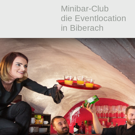
Minibar-Club
die Eventlocation
in Biberach